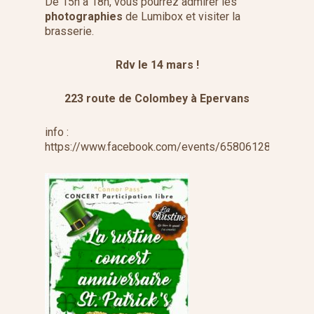
De 15h à 18h, vous pourrez admirer les
photographies
de Lumibox et visiter la
brasserie.
Rdv le 14 mars !
223 route de Colombey à Epervans
info :
https://www.facebook.com/events/658061281690815