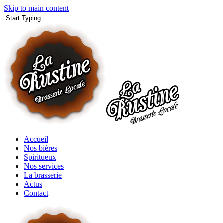
Skip to main content
Close
Close
Menu
Search
Menu
Accueil
Nos bières
Spiritueux
Nos services
La brasserie
Actus
Contact