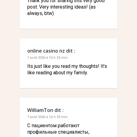
Thank you for sharing this very good
post. Very interesting ideas! (as
always, btw)
online casino nz
dit :
7 août 2026 à 16 h 54 min
Its just like you read my thoughts! It’s
like reading about my family.
WilliamTon
dit :
7 août 2026 à 16 h 53 min
С пациентом работают
профильные специалисты,