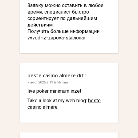
Заявку можно оставить в любое
время, специалист быстро
сориентирует по дальнейшим
действиям.
Получить больше информации –
vyvod-iz-zapoya-stacionar
beste casino almere
dit :
7 août 2026 à 19 h 56 min
live poker minimum inzet
Take a look at my web blog:
beste
casino almere