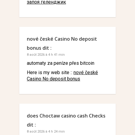
запоя геленджик
nové české Casino No deposit
bonus
dit :
8 août 2026 à 4 h 41 min
automaty za peníze přes bitcoin
Here is my web site ::
nové české
Casino No deposit bonus
does Choctaw casino cash Checks
dit :
8 août 2026 à 4 h 24 min