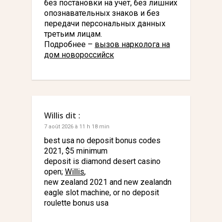
без постановки на учет, без лишних
опознавательных знаков и без
передачи персональных данных
третьим лицам.
Подробнее –
вызов нарколога на
дом новороссийск
Willis
dit :
7 août 2026 à 11 h 18 min
best usa no deposit bonus codes
2021, $5 minimum
deposit is diamond desert casino
open;
Willis
,
new zealand 2021 and new zealandn
eagle slot machine, or no deposit
roulette bonus usa