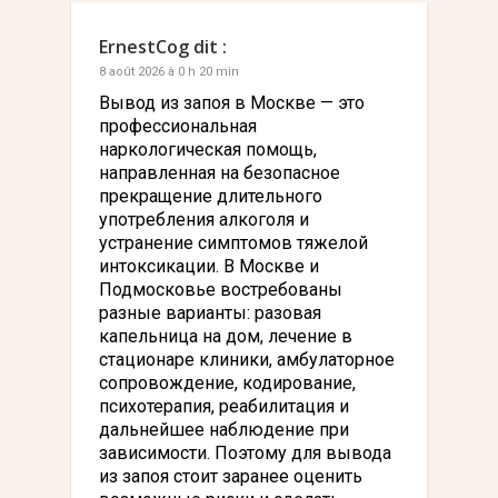
ErnestCog
dit :
8 août 2026 à 0 h 20 min
Вывод из запоя в Москве — это
профессиональная
наркологическая помощь,
направленная на безопасное
прекращение длительного
употребления алкоголя и
устранение симптомов тяжелой
интоксикации. В Москве и
Подмосковье востребованы
разные варианты: разовая
капельница на дом, лечение в
стационаре клиники, амбулаторное
сопровождение, кодирование,
психотерапия, реабилитация и
дальнейшее наблюдение при
зависимости. Поэтому для вывода
из запоя стоит заранее оценить