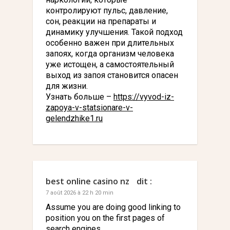
контролируют пульс, давление,
сон, реакции на препараты и
динамику улучшения. Такой подход
особенно важен при длительных
запоях, когда организм человека
уже истощен, а самостоятельный
выход из запоя становится опасен
для жизни.
Узнать больше –
https://vyvod-iz-
zapoya-v-statsionare-v-
gelendzhike1.ru
best online casino nz
dit :
7 août 2026 à 22 h 20 min
Assume you are doing good linking to
position you on the first pages of
search engines.