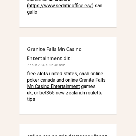
(
https://www.sedatiooffice.es/
) san
gallo
Granite Falls Mn Casino
Entertainment
dit :
7 août 2026 à 8 h 48 min
free slots united states, cash online
poker canada and online
Granite Falls
Mn Casino Entertainment
games
uk, or bet365 new zealandn roulette
tips