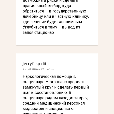
возможные риски и сделать
правильный выбор, куда
обратиться — в государственную
лечебницу или в частную клинику,
где лечение будет анонимным.
Углубиться в тему –
вывод из
запоя стационар
Jerryflisp
dit :
7 août 2026 à 22 h 48 min
Наркологическая помощь в
стационаре — это шанс прервать
замкнутый круг и сделать первый
шаг к восстановлению. В
стационаре рядом находится врач,
средний медицинский персонал,
медсестры и специалисты
наркологии, которые