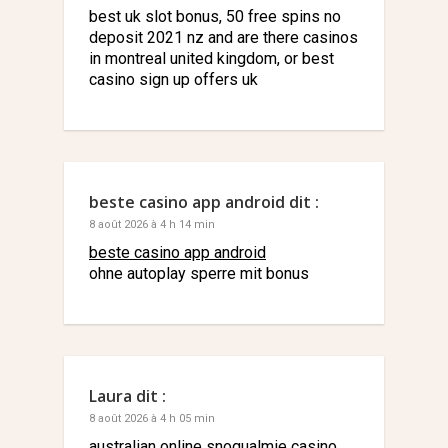
best uk slot bonus, 50 free spins no
deposit 2021 nz and are there casinos
in montreal united kingdom, or best
casino sign up offers uk
beste casino app android
dit :
8 août 2026 à 4 h 14 min
beste casino app android
ohne autoplay sperre mit bonus
Laura
dit :
8 août 2026 à 4 h 05 min
australian online snoqualmie casino