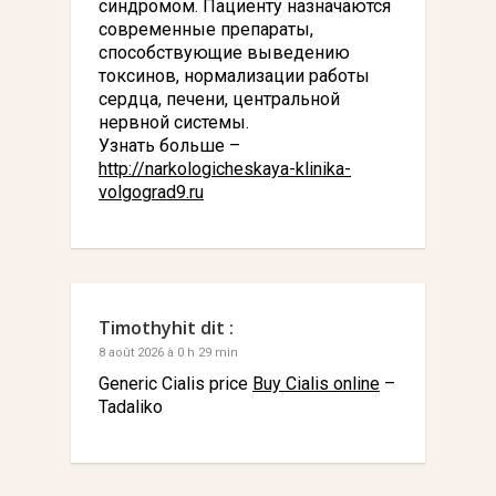
синдромом. Пациенту назначаются
современные препараты,
способствующие выведению
токсинов, нормализации работы
сердца, печени, центральной
нервной системы.
Узнать больше –
http://narkologicheskaya-klinika-
volgograd9.ru
Timothyhit
dit :
8 août 2026 à 0 h 29 min
Generic Cialis price
Buy Cialis online
–
Tadaliko