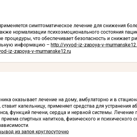
рименяется симптоматическое лечение для снижения боле
также нормализации психоэмоционального состояния пацие
е процедуры, что обеспечивает безопасность и снижает р
ельную информацию –
http://vyvod-iz-zapoya-v-murmanske12
vod-iz-zapoya-v-murmanske12.ru
ника оказывает лечение на дому, амбулаторно и в стацион
, ставит капельницу, применяет средства для устранения а
нса, функций печени, сердца и нервной системы. Лечение 
а приема спиртных напитков, физического и психического с
зависимости.
вывод из запоя круглосуточно