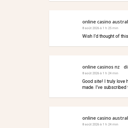
online casino austral
8 août 2026 à 1 h 25 min
Wish I’d thought of this
online casinos nz
di
8 août 2026 à 1 h 24 min
Good site! I truly love
made. I’ve subscribed 
online casino austral
8 août 2026 à 1 h 24 min