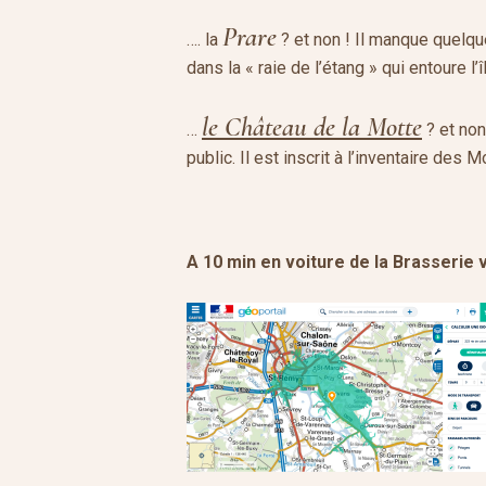
Prare
…. la
? et non ! Il manque quelq
dans la « raie de l’étang » qui entoure l’
le Château de la Motte
…
? et non
public. Il est inscrit à l’inventaire de
A 10 min en voiture de la Brasserie