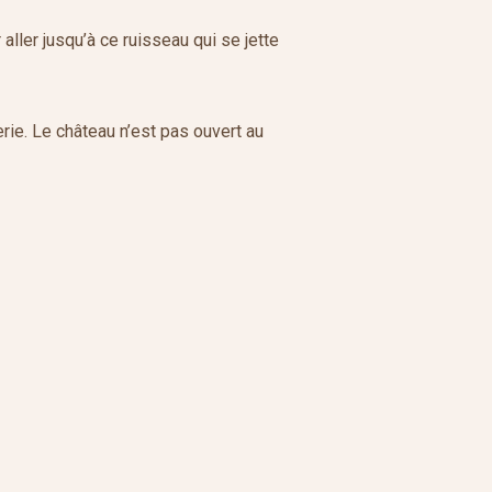
ler jusqu’à ce ruisseau qui se jette
rie. Le château n’est pas ouvert au