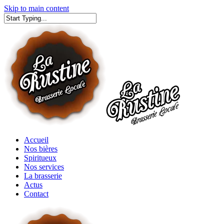
Skip to main content
Close
Close
Menu
Search
Menu
Accueil
Nos bières
Spiritueux
Nos services
La brasserie
Actus
Contact