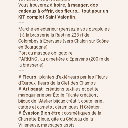
Vous trouverez
à boire, à manger, des
cadeaux à offrir, des fleurs… tout pour un
KIT complet Saint Valentin
.
—–
Marché en extérieur (pensez à vos parapluies
!) à la brasserie la Rustine 223 rt de
Colombey à Epervans (vers Chalon sur Saône
en Bourgogne)
Port du masque obligatoire.
PARKING : au cimetière d’Epervans (200 m de
la brasserie)
—–
#
Fleurs
: plantes d’extérieurs par les Fleurs
d’Ouroux; fleurs de la Clef des Champs
#
Artisanat
: créations textiles et petite
maroquinerie par Étoile Filante création ;
bijoux de l’Atelier bijoux créatif; coutellerie ;
cartes et carnets ; céramiques H Création
#
Évasion Bien être :
cosmétiques de la
Charrette Bleue; gîte du Château de la
Villeneuve; massages assis