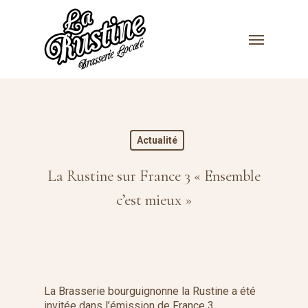
Skip
to
Menu
main
content
Actualité
La Rustine sur France 3 « Ensemble
c’est mieux »
La Brasserie bourguignonne la Rustine a été
invitée dans l’émission de France 3