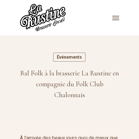
Skip
to
Menu
main
content
Événements
Bal Folk à la brasserie La Rustine en
compagnie du Folk Club
Chalonnais
À l’arrivée des beaux jours quoi de mieux que