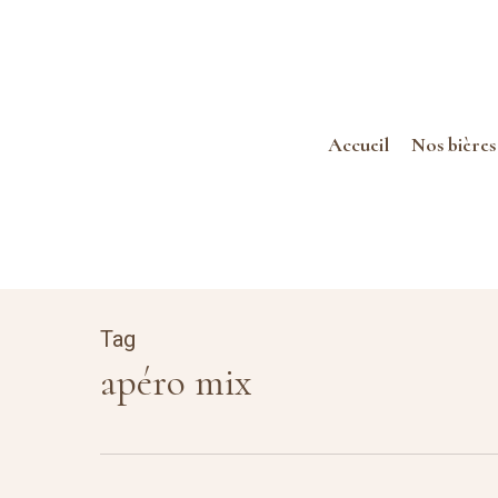
Skip
to
main
content
Accueil
Nos bières
Tag
apéro mix