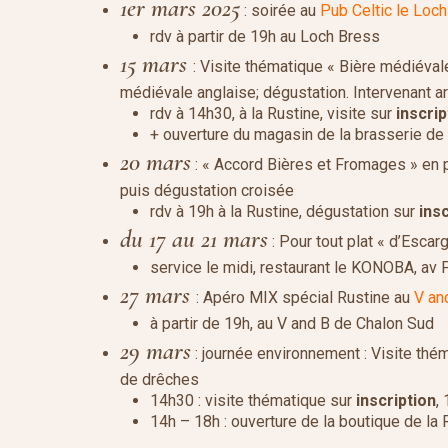
1er mars 2025
: soirée au
Pub Celtic le Loc
rdv à partir de 19h au Loch Bress
15 mars
: Visite thématique « Bière médiévale
médiévale anglaise; dégustation. Intervenant a
rdv à 14h30, à la Rustine, visite sur
inscrip
+ ouverture du magasin de la brasserie de
20 mars
: « Accord Bières et Fromages » en p
puis dégustation croisée
rdv à 19h à la Rustine, dégustation sur
ins
du 17 au 21 mars
: Pour tout plat « d’Esca
service le midi, restaurant le KONOBA, av
27 mars
: Apéro MIX spécial Rustine au
V an
à partir de 19h, au V and B de Chalon Sud
29 mars
: journée environnement : Visite thé
de drêches
14h30 : visite thématique sur
inscription
,
14h – 18h : ouverture de la boutique de la 