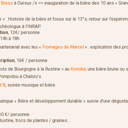
h Bress
à Ouroux /s => inauguration de la bière des 10 ans « Grand
 » : Histoire de la bière et focus sur le 13°s; retour sur l’expéri
rchéologue à l’INRAP.
tion
, 12€/ personne
 14h à 18h
artenariat avec les «
Fromages de Marcel
» : explication des pr
cription
, 16€ / personne
rgots de Bourgogne à la Rustine » au
Konoba
, une bière brune ou s
 Pompidou à Chalon/s
d B
, soirée musique et bière
matique « Bière et développement durable » suivie d’une dégusta
 10 €/ personne
Rustine, trocs de plantes / graines…